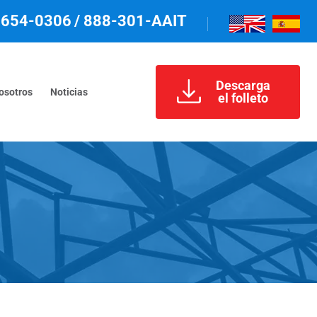
-654-0306
/ 888-301-AAIT
Descarga
osotros
Noticias
el folleto