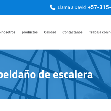
+57-315
Llama a David
e nosotros
productos
Calidad
Contáctanos
Trabaja con n
peldaño de escalera