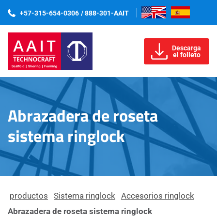
+57-315-654-0306
/ 888-301-AAIT
Descarga
el folleto
Abrazadera de roseta
sistema ringlock
productos
Sistema ringlock
Accesorios ringlock
Abrazadera de roseta sistema ringlock